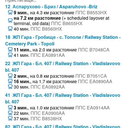
12 Аспарухово - Бриз / Asparuhovo -Briz
9 мин.
, на 4.3 км разстояние
ППС B8553HX
на 7.2 км разстояние
(+ scheduled layover at
terminal, old data)
ППС B8655HX
40 мин.
ППС B8560HX
18 ЖП Гара - Гробище - с. Тополи / Railway Station -
Cemetery Park - Topoli
11 мин.
, на 2.0 км разстояние
ППС B7048CA
41 мин.
ППС EA0891AA
22 ЖП Гара - Бл. 407 / Railway Station - Vladislavovo
bl. 407
2 мин.
, на 0.8 км разстояние
ППС B7051CA
16 мин.
, на 1.7 км разстояние
ППС EA0890AA
30 мин.
ППС EA0892AA
41 ЖП Гара - Бл. 407 / Railway Station - Vladislavovo
bl. 407
3 мин.
, на 1.0 км разстояние
ППС EA0914AA
22 мин.
ППС EA0900AA
37 мин.
ППС B8538HX
82 ЖП Гара - Бл. 407 / Railway Station - Vladislavovo