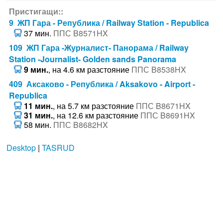
Пристигащи::
9 ЖП Гара - Република / Railway Station - Republica
37 мин.
ППС B8571HX
109 ЖП Гара -Журналист- Панорама / Railway
Station -Journalist- Golden sands Panorama
9 мин.
, на 4.6 км разстояние
ППС B8538HX
409 Аксаково - Република / Aksakovo - Airport -
Republica
11 мин.
, на 5.7 км разстояние
ППС B8671HX
31 мин.
, на 12.6 км разстояние
ППС B8691HX
58 мин.
ППС B8682HX
Desktop
|
TASRUD