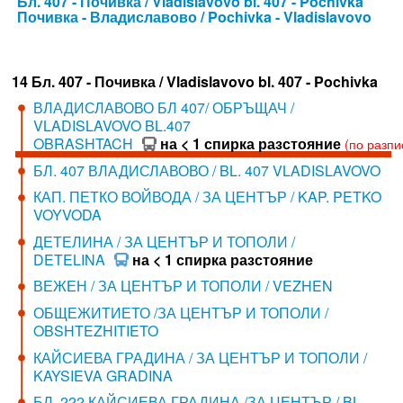
Бл. 407 - Почивка / Vladislavovo bl. 407 - Pochivka
Почивка - Владиславово / Pochivka - Vladislavovo
14 Бл. 407 - Почивка / Vladislavovo bl. 407 - Pochivka
ВЛАДИСЛАВОВО БЛ 407/ ОБРЪЩАЧ /
VLADISLAVOVO BL.407
OBRASHTACH
на < 1 спирка разстояние
(по разпи
БЛ. 407 ВЛАДИСЛАВОВО / BL. 407 VLADISLAVOVO
КАП. ПЕТКО ВОЙВОДА / ЗА ЦЕНТЪР / KAP. PETKO
VOYVODA
ДЕТЕЛИНА / ЗА ЦЕНТЪР И ТОПОЛИ /
DETELINA
на < 1 спирка разстояние
ВЕЖЕН / ЗА ЦЕНТЪР И ТОПОЛИ / VEZHEN
ОБЩЕЖИТИЕТО /ЗА ЦЕНТЪР И ТОПОЛИ /
OBSHTEZHITIETO
КАЙСИЕВА ГРАДИНА / ЗА ЦЕНТЪР И ТОПОЛИ /
KAYSIEVA GRADINA
БЛ. 222 КАЙСИЕВА ГРАДИНА /ЗА ЦЕНТЪР / BL.