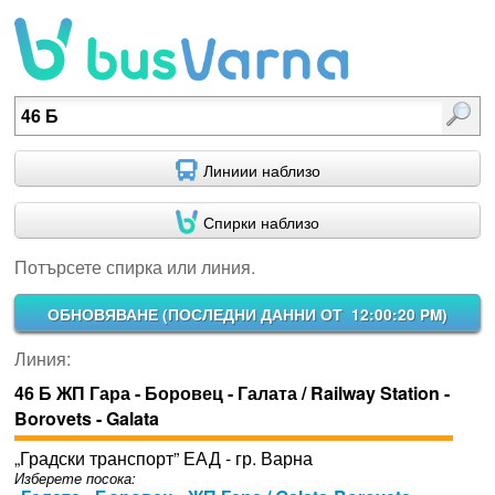
Потърсете спирка или линия.
Линиии наблизо
Спирки наблизо
Потърсете спирка или линия.
ОБНОВЯВАНЕ (
ПОСЛЕДНИ ДАННИ ОТ 12:00:20 PM
)
Линия:
46 Б ЖП Гара - Боровец - Галата / Railway Station -
Borovets - Galata
„Градски транспорт” ЕАД - гр. Варна
Изберете посока: