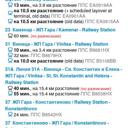
13 мин.
, на 3.9 км разстояние
ППС EA0919AA
на 10.5 км разстояние
(+ scheduled layover at
terminal, old data)
ППС EA0901AA
на 10.5 км разстояние
(old data)
ППС EA0915AA
23 Каменар - ЖП Гара / Kamenar - Railway Station
60 мин.
(по разписание)
31 Виница - ЖП Гара / Vinitsa - Railway Station
10 мин.
, на 3.4 км разстояние
ППС B8681HX
32 мин.
ППС B8679HX
на 10.0 км разстояние
(old data)
ППС B5106BB
31A Линия 31А - Виница - Св. Константин и Елена -
ЖП Гара / Vinitsa - St. St. Konstantin and Helena -
Railway Station
40 мин.
, на 15.4 км разстояние
(по разписание)
55 мин.
, на 15.4 км разстояние
ППС B8538HX
37 ЖП Гара - Константиново / Railway Station -
Konstantinovo
24 мин.
ППС B8542HX
37 Константиново - ЖП Гара / Konstantinovo -