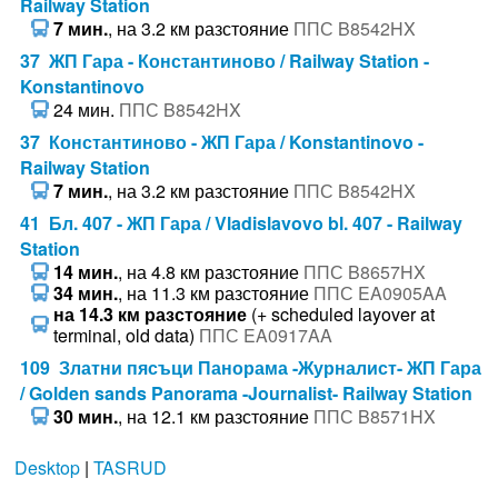
Railway Station
7 мин.
, на 3.2 км разстояние
ППС B8542HX
37 ЖП Гара - Константиново / Railway Station -
Konstantinovo
24 мин.
ППС B8542HX
37 Константиново - ЖП Гара / Konstantinovo -
Railway Station
7 мин.
, на 3.2 км разстояние
ППС B8542HX
41 Бл. 407 - ЖП Гара / Vladislavovo bl. 407 - Railway
Station
14 мин.
, на 4.8 км разстояние
ППС B8657HX
34 мин.
, на 11.3 км разстояние
ППС EA0905AA
на 14.3 км разстояние
(+ scheduled layover at
terminal, old data)
ППС EA0917AA
109 Златни пясъци Панорама -Журналист- ЖП Гара
/ Golden sands Panorama -Journalist- Railway Station
30 мин.
, на 12.1 км разстояние
ППС B8571HX
Desktop
|
TASRUD