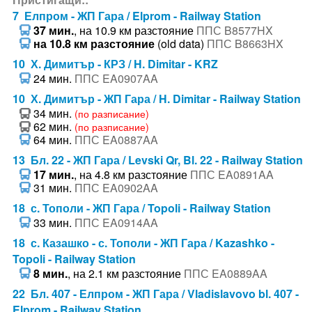
7 Елпром - ЖП Гара / Elprom - Railway Station
37 мин.
, на 10.9 км разстояние
ППС B8577HX
на 10.8 км разстояние
(old data)
ППС B8663HX
10 Х. Димитър - КРЗ / H. Dimitar - KRZ
24 мин.
ППС EA0907AA
10 Х. Димитър - ЖП Гара / H. Dimitar - Railway Station
34 мин.
(по разписание)
62 мин.
(по разписание)
64 мин.
ППС EA0887AA
13 Бл. 22 - ЖП Гара / Levski Qr, Bl. 22 - Railway Station
17 мин.
, на 4.8 км разстояние
ППС EA0891AA
31 мин.
ППС EA0902AA
18 с. Тополи - ЖП Гара / Topoli - Railway Station
33 мин.
ППС EA0914AA
18 с. Казашко - с. Тополи - ЖП Гара / Kazashko -
Topoli - Railway Station
8 мин.
, на 2.1 км разстояние
ППС EA0889AA
22 Бл. 407 - Елпром - ЖП Гара / Vladislavovo bl. 407 -
Elprom - Railway Station