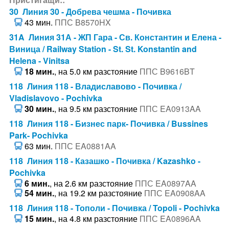
30 Линия 30 - Добрева чешма - Почивка
43 мин.
ППС B8570HX
31A Линия 31А - ЖП Гара - Св. Константин и Елена -
Виница / Railway Station - St. St. Konstantin and
Helena - Vinitsa
18 мин.
, на 5.0 км разстояние
ППС B9616BT
118 Линия 118 - Владиславово - Почивка /
Vladislavovo - Pochivka
30 мин.
, на 9.5 км разстояние
ППС EA0913AA
118 Линия 118 - Бизнес парк- Почивка / Bussines
Park- Pochivka
63 мин.
ППС EA0881AA
118 Линия 118 - Казашко - Почивка / Kazashko -
Pochivka
6 мин.
, на 2.6 км разстояние
ППС EA0897AA
54 мин.
, на 19.2 км разстояние
ППС EA0908AA
118 Линия 118 - Тополи - Почивка / Topoli - Pochivka
15 мин.
, на 4.8 км разстояние
ППС EA0896AA