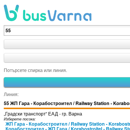
Потърсете спирка или линия.
Потърсете спирка или линия.
Линия:
55 ЖП Гара - Корабостроител / Railway Station - Korabos
„Градски транспорт” ЕАД - гр. Варна
Изберете посока:
ЖП Гара - Корабостроител / Railway Station - Korabostr
Корабостроител - ЖП Гара / Korabostroitel - Railway St