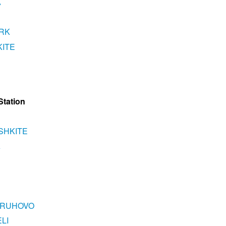
A
ARK
KITE
Station
SHKITE
A
ARUHOVO
LI