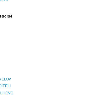
troitel
VELOV
ITELI
RUHOVO