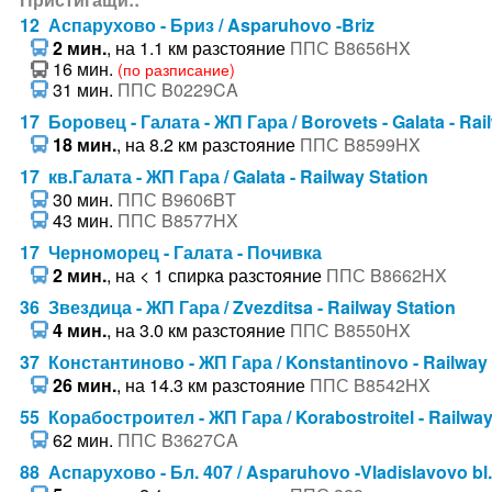
12 Аспарухово - Бриз / Asparuhovo -Briz
2 мин.
, на 1.1 км разстояние
ППС B8656HX
16 мин.
(по разписание)
31 мин.
ППС B0229CA
17 Боровец - Галата - ЖП Гара / Borovets - Galata - Rai
18 мин.
, на 8.2 км разстояние
ППС B8599HX
17 кв.Галата - ЖП Гара / Galata - Railway Station
30 мин.
ППС B9606BT
43 мин.
ППС B8577HX
17 Черноморец - Галата - Почивка
2 мин.
, на < 1 спирка разстояние
ППС B8662HX
36 Звездица - ЖП Гара / Zvezditsa - Railway Station
4 мин.
, на 3.0 км разстояние
ППС B8550HX
37 Константиново - ЖП Гара / Konstantinovo - Railway 
26 мин.
, на 14.3 км разстояние
ППС B8542HX
55 Корабостроител - ЖП Гара / Korabostroitel - Railway
62 мин.
ППС B3627CA
88 Аспарухово - Бл. 407 / Asparuhovo -Vladislavovo bl.