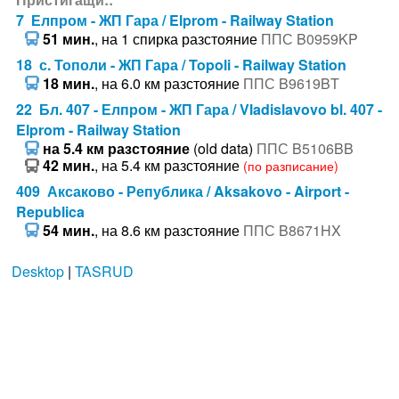
7 Елпром - ЖП Гара / Elprom - Railway Station
51 мин.
, на 1 спирка разстояние
ППС B0959KP
18 с. Тополи - ЖП Гара / Topoli - Railway Station
18 мин.
, на 6.0 км разстояние
ППС B9619BT
22 Бл. 407 - Елпром - ЖП Гара / Vladislavovo bl. 407 -
Elprom - Railway Station
на 5.4 км разстояние
(old data)
ППС B5106BB
42 мин.
, на 5.4 км разстояние
(по разписание)
409 Аксаково - Република / Aksakovo - Airport -
Republica
54 мин.
, на 8.6 км разстояние
ППС B8671HX
Desktop
|
TASRUD