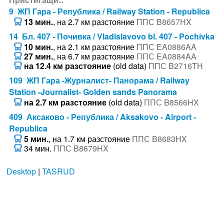
9 ЖП Гара - Република / Railway Station - Republica
13 мин.
, на 2.7 км разстояние
ППС B8657HX
14 Бл. 407 - Почивка / Vladislavovo bl. 407 - Pochivka
10 мин.
, на 2.1 км разстояние
ППС EA0886AA
27 мин.
, на 6.7 км разстояние
ППС EA0884AA
на 12.4 км разстояние
(old data)
ППС B2716TH
109 ЖП Гара -Журналист- Панорама / Railway
Station -Journalist- Golden sands Panorama
на 2.7 км разстояние
(old data)
ППС B8566HX
409 Аксаково - Република / Aksakovo - Airport -
Republica
5 мин.
, на 1.7 км разстояние
ППС B8683HX
34 мин.
ППС B8679HX
Desktop
|
TASRUD