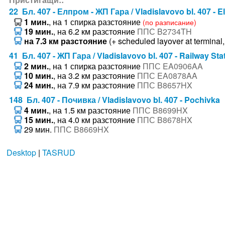
22 Бл. 407 - Елпром - ЖП Гара / Vladislavovo bl. 407 - E
1 мин.
, на 1 спирка разстояние
(по разписание)
19 мин.
, на 6.2 км разстояние
ППС B2734TH
на 7.3 км разстояние
(+ scheduled layover at terminal,
41 Бл. 407 - ЖП Гара / Vladislavovo bl. 407 - Railway Sta
2 мин.
, на 1 спирка разстояние
ППС EA0906AA
10 мин.
, на 3.2 км разстояние
ППС EA0878AA
24 мин.
, на 7.9 км разстояние
ППС B8657HX
148 Бл. 407 - Почивка / Vladislavovo bl. 407 - Pochivka
4 мин.
, на 1.5 км разстояние
ППС B8699HX
15 мин.
, на 4.0 км разстояние
ППС B8678HX
29 мин.
ППС B8669HX
Desktop
|
TASRUD