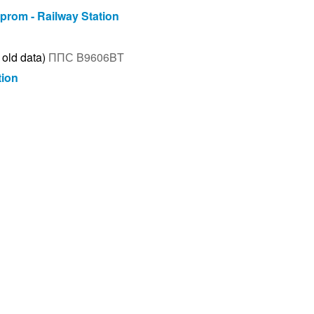
lprom - Railway Station
 old data)
ППС B9606BT
tion