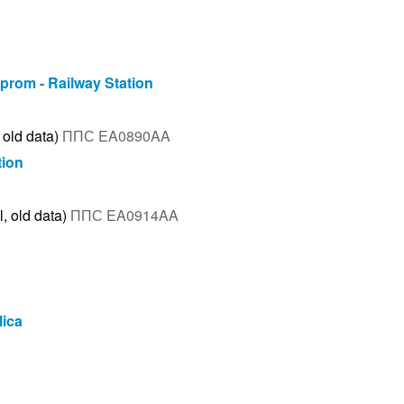
lprom - Railway Station
 old data)
ППС EA0890AA
tion
, old data)
ППС EA0914AA
lica