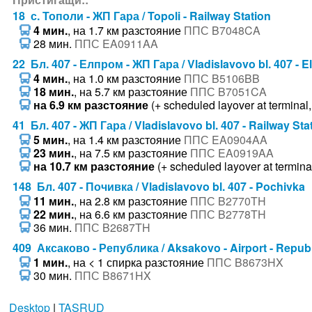
18 с. Тополи - ЖП Гара / Topoli - Railway Station
4 мин.
, на 1.7 км разстояние
ППС B7048CA
28 мин.
ППС EA0911AA
22 Бл. 407 - Елпром - ЖП Гара / Vladislavovo bl. 407 - E
4 мин.
, на 1.0 км разстояние
ППС B5106BB
18 мин.
, на 5.7 км разстояние
ППС B7051CA
на 6.9 км разстояние
(+ scheduled layover at terminal,
41 Бл. 407 - ЖП Гара / Vladislavovo bl. 407 - Railway Sta
5 мин.
, на 1.4 км разстояние
ППС EA0904AA
23 мин.
, на 7.5 км разстояние
ППС EA0919AA
на 10.7 км разстояние
(+ scheduled layover at terminal
148 Бл. 407 - Почивка / Vladislavovo bl. 407 - Pochivka
11 мин.
, на 2.8 км разстояние
ППС B2770TH
22 мин.
, на 6.6 км разстояние
ППС B2778TH
36 мин.
ППС B2687TH
409 Аксаково - Република / Aksakovo - Airport - Repub
1 мин.
, на < 1 спирка разстояние
ППС B8673HX
30 мин.
ППС B8671HX
Desktop
|
TASRUD