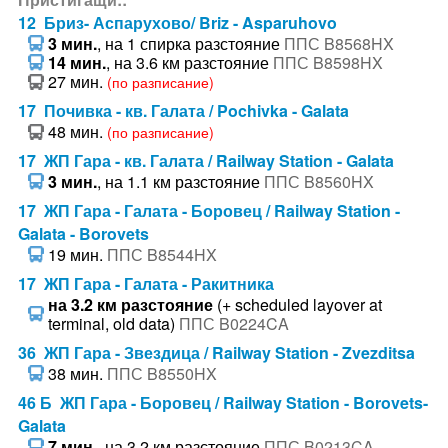
12 Бриз- Аспарухово/ Briz - Asparuhovo
3 мин.
, на 1 спирка разстояние
ППС B8568HX
14 мин.
, на 3.6 км разстояние
ППС B8598HX
27 мин.
(по разписание)
17 Почивка - кв. Галата / Pochivka - Galata
48 мин.
(по разписание)
17 ЖП Гара - кв. Галата / Railway Station - Galata
3 мин.
, на 1.1 км разстояние
ППС B8560HX
17 ЖП Гара - Галата - Боровец / Railway Station -
Galata - Borovets
19 мин.
ППС B8544HX
17 ЖП Гара - Галата - Ракитника
на 3.2 км разстояние
(+ scheduled layover at
terminal, old data)
ППС B0224CA
36 ЖП Гара - Звездица / Railway Station - Zvezditsa
38 мин.
ППС B8550HX
46 Б ЖП Гара - Боровец / Railway Station - Borovets-
Galata
7 мин.
, на 3.2 км разстояние
ППС B0213CA