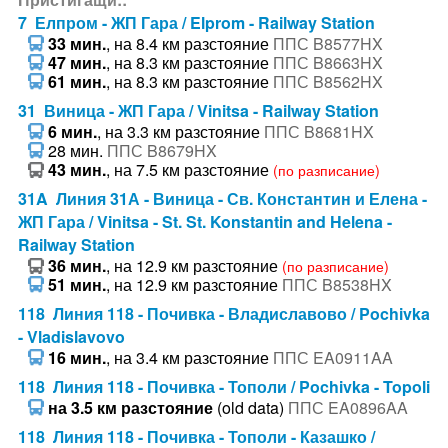
7 Елпром - ЖП Гара / Elprom - Railway Station
33 мин.
, на 8.4 км разстояние
ППС B8577HX
47 мин.
, на 8.3 км разстояние
ППС B8663HX
61 мин.
, на 8.3 км разстояние
ППС B8562HX
31 Виница - ЖП Гара / Vinitsa - Railway Station
6 мин.
, на 3.3 км разстояние
ППС B8681HX
28 мин.
ППС B8679HX
43 мин.
, на 7.5 км разстояние
(по разписание)
31A Линия 31А - Виница - Св. Константин и Елена -
ЖП Гара / Vinitsa - St. St. Konstantin and Helena -
Railway Station
36 мин.
, на 12.9 км разстояние
(по разписание)
51 мин.
, на 12.9 км разстояние
ППС B8538HX
118 Линия 118 - Почивка - Владиславово / Pochivka
- Vladislavovo
16 мин.
, на 3.4 км разстояние
ППС EA0911AA
118 Линия 118 - Почивка - Тополи / Pochivka - Topoli
на 3.5 км разстояние
(old data)
ППС EA0896AA
118 Линия 118 - Почивка - Тополи - Казашко /