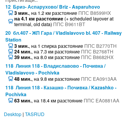
12 Бриз- Аспарухово/ Briz - Asparuhovo
3 мин.
, на 1.2 км разстояние
ППС B8599HX
на 4.1 км разстояние
(+ scheduled layover at
terminal, old data)
ППС B9611BT
20 бл.407 - ЖП Гара / Vladislavovo bl. 407 - Railway
Station
3 мин.
, на 1 спирка разстояние
ППС B2770TH
24 мин.
, на 7.3 км разстояние
ППС B2768TH
39 мин.
, на 8.0 км разстояние
ППС B8682HX
118 Линия 118 - Владиславово - Почивка /
Vladislavovo - Pochivka
48 мин.
, на 9.8 км разстояние
ППС EA0913AA
118 Линия 118 - Казашко - Почивка / Kazashko -
Pochivka
63 мин.
, на 18.4 км разстояние
ППС EA0881AA
Desktop
|
TASRUD