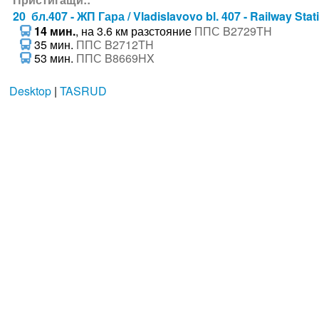
20 бл.407 - ЖП Гара / Vladislavovo bl. 407 - Railway Stat
14 мин.
, на 3.6 км разстояние
ППС B2729TH
35 мин.
ППС B2712TH
53 мин.
ППС B8669HX
Desktop
|
TASRUD