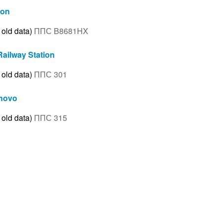
ion
 old data)
ППС B8681HX
Railway Station
 old data)
ППС 301
uhovo
 old data)
ППС 315