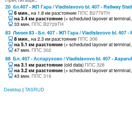
20 бл.407 - ЖП Гара / Vladislavovo bl. 407 - Railway Stat
6 мин.
, на 1.8 км разстояние
ППС B2779TH
на 3.4 км разстояние
(+ scheduled layover at terminal,
33 мин.
ППС B2729TH
83 Линия 83 - Бл. 407 - ЖП Гара / Vladislavovo bl. 407 - 
8 мин.
, на 2.3 км разстояние
ППС 306
на 5.1 км разстояние
(+ scheduled layover at terminal,
47 мин.
ППС 302
88 Бл. 407 - Аспарухово / Vladislavovo bl. 407 - Aspar
на 3.1 км разстояние
(old data)
ППС 328
на 3.2 км разстояние
(+ scheduled layover at terminal,
43 мин.
ППС 316
Desktop
|
TASRUD