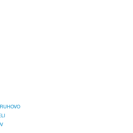
ARUHOVO
LI
OV