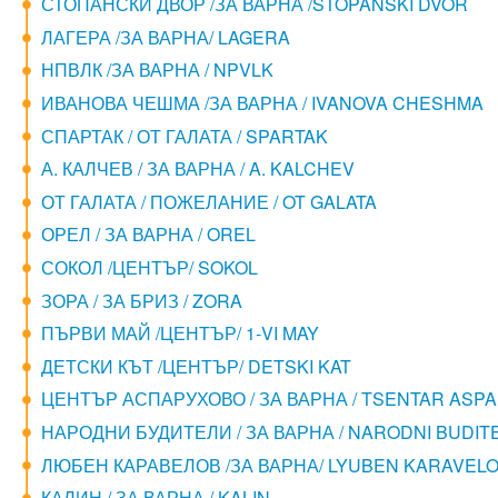
СТОПАНСКИ ДВОР /ЗА ВАРНА /STOPANSKI DVOR
ЛАГЕРА /ЗА ВАРНА/ LAGERA
НПВЛК /ЗА ВАРНА / NPVLK
ИВАНОВА ЧЕШМА /ЗА ВАРНА / IVANOVA CHESHMA
СПАРТАК / ОТ ГАЛАТА / SPARTAK
А. КАЛЧЕВ / ЗА ВАРНА / A. KALCHEV
ОТ ГАЛАТА / ПОЖЕЛАНИЕ / OT GALATA
ОРЕЛ / ЗА ВАРНА / OREL
СОКОЛ /ЦЕНТЪР/ SOKOL
ЗОРА / ЗА БРИЗ / ZORA
ПЪРВИ МАЙ /ЦЕНТЪР/ 1-VI MAY
ДЕТСКИ КЪТ /ЦЕНТЪР/ DETSKI KAT
ЦЕНТЪР АСПАРУХОВО / ЗА ВАРНА / TSENTAR ASP
НАРОДНИ БУДИТЕЛИ / ЗА ВАРНА / NARODNI BUDITE
ЛЮБЕН КАРАВЕЛОВ /ЗА ВАРНА/ LYUBEN KARAVEL
КАЛИН / ЗА ВАРНА / KALIN