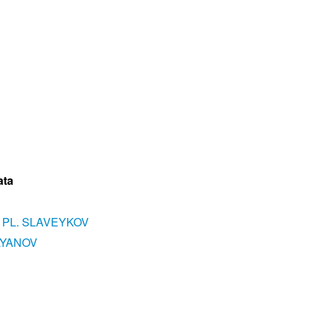
ata
 PL. SLAVEYKOV
LYANOV