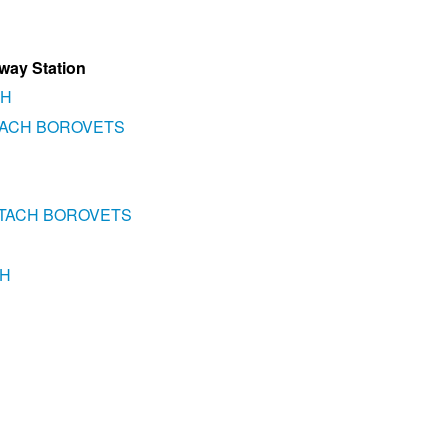
lway Station
CH
TACH BOROVETS
HTACH BOROVETS
CH