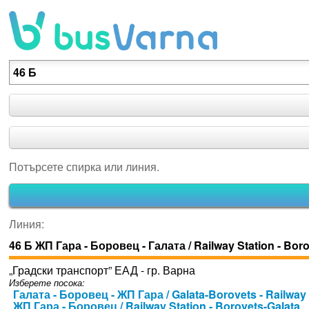
Потърсете спирка или линия.
Потърсете спирка или линия.
Линия:
46 Б ЖП Гара - Боровец - Галата / Railway Station - Boro
„Градски транспорт” ЕАД - гр. Варна
Изберете посока:
Галата - Боровец - ЖП Гара / Galata-Borovets - Railway 
ЖП Гара - Боровец / Railway Station - Borovets-Galata