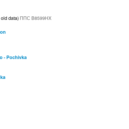
 old data)
ППС B8599HX
ion
o - Pochivka
vka