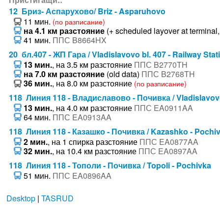
12 Бриз- Аспарухово/ Briz - Asparuhovo
11 мин.
(по разписание)
на 4.1 км разстояние
(+ scheduled layover at terminal,
41 мин.
ППС B8664HX
20 бл.407 - ЖП Гара / Vladislavovo bl. 407 - Railway Stat
13 мин.
, на 3.5 км разстояние
ППС B2770TH
на 7.0 км разстояние
(old data)
ППС B2768TH
36 мин.
, на 8.0 км разстояние
(по разписание)
118 Линия 118 - Владиславово - Почивка / Vladislavov
13 мин.
, на 4.0 км разстояние
ППС EA0911AA
64 мин.
ППС EA0913AA
118 Линия 118 - Казашко - Почивка / Kazashko - Pochi
2 мин.
, на 1 спирка разстояние
ППС EA0877AA
32 мин.
, на 10.4 км разстояние
ППС EA0897AA
118 Линия 118 - Тополи - Почивка / Topoli - Pochivka
51 мин.
ППС EA0896AA
Desktop
|
TASRUD