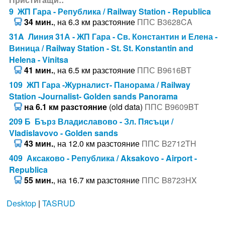
9 ЖП Гара - Република / Railway Station - Republica
34 мин.
, на 6.3 км разстояние
ППС B3628CA
31A Линия 31А - ЖП Гара - Св. Константин и Елена -
Виница / Railway Station - St. St. Konstantin and
Helena - Vinitsa
41 мин.
, на 6.5 км разстояние
ППС B9616BT
109 ЖП Гара -Журналист- Панорама / Railway
Station -Journalist- Golden sands Panorama
на 6.1 км разстояние
(old data)
ППС B9609BT
209 Б Бърз Владиславово - Зл. Пясъци /
Vladislavovo - Golden sands
43 мин.
, на 12.0 км разстояние
ППС B2712TH
409 Аксаково - Република / Aksakovo - Airport -
Republica
55 мин.
, на 16.7 км разстояние
ППС B8723HX
Desktop
|
TASRUD