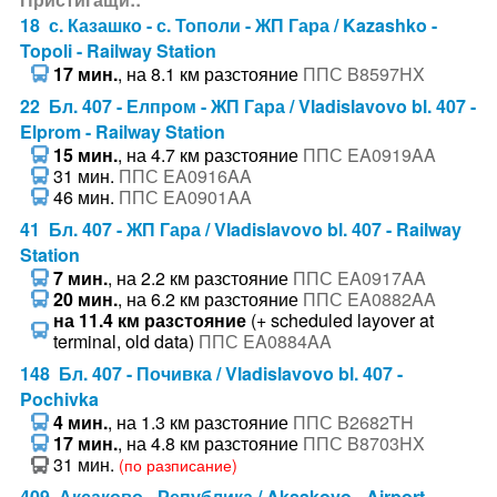
18 с. Казашко - с. Тополи - ЖП Гара / Kazashko -
Topoli - Railway Station
17 мин.
, на 8.1 км разстояние
ППС B8597HX
22 Бл. 407 - Елпром - ЖП Гара / Vladislavovo bl. 407 -
Elprom - Railway Station
15 мин.
, на 4.7 км разстояние
ППС EA0919AA
31 мин.
ППС EA0916AA
46 мин.
ППС EA0901AA
41 Бл. 407 - ЖП Гара / Vladislavovo bl. 407 - Railway
Station
7 мин.
, на 2.2 км разстояние
ППС EA0917AA
20 мин.
, на 6.2 км разстояние
ППС EA0882AA
на 11.4 км разстояние
(+ scheduled layover at
terminal, old data)
ППС EA0884AA
148 Бл. 407 - Почивка / Vladislavovo bl. 407 -
Pochivka
4 мин.
, на 1.3 км разстояние
ППС B2682TH
17 мин.
, на 4.8 км разстояние
ППС B8703HX
31 мин.
(по разписание)
409 Аксаково - Република / Aksakovo - Airport -