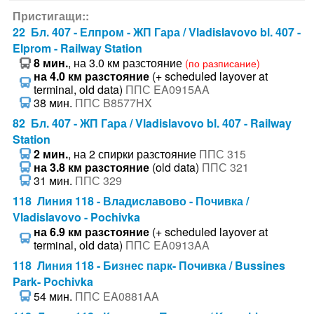
Пристигащи::
22 Бл. 407 - Елпром - ЖП Гара / Vladislavovo bl. 407 -
Elprom - Railway Station
8 мин.
, на 3.0 км разстояние
(по разписание)
на 4.0 км разстояние
(+ scheduled layover at
terminal, old data)
ППС EA0915AA
38 мин.
ППС B8577HX
82 Бл. 407 - ЖП Гара / Vladislavovo bl. 407 - Railway
Station
2 мин.
, на 2 спирки разстояние
ППС 315
на 3.8 км разстояние
(old data)
ППС 321
31 мин.
ППС 329
118 Линия 118 - Владиславово - Почивка /
Vladislavovo - Pochivka
на 6.9 км разстояние
(+ scheduled layover at
terminal, old data)
ППС EA0913AA
118 Линия 118 - Бизнес парк- Почивка / Bussines
Park- Pochivka
54 мин.
ППС EA0881AA