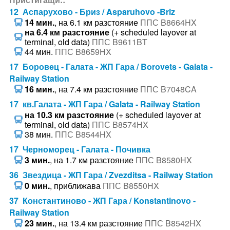
12 Аспарухово - Бриз / Asparuhovo -Briz
14 мин.
, на 6.1 км разстояние
ППС B8664HX
на 6.4 км разстояние
(+ scheduled layover at
terminal, old data)
ППС B9611BT
44 мин.
ППС B8659HX
17 Боровец - Галата - ЖП Гара / Borovets - Galata -
Railway Station
16 мин.
, на 7.4 км разстояние
ППС B7048CA
17 кв.Галата - ЖП Гара / Galata - Railway Station
на 10.3 км разстояние
(+ scheduled layover at
terminal, old data)
ППС B8574HX
38 мин.
ППС B8544HX
17 Черноморец - Галата - Почивка
3 мин.
, на 1.7 км разстояние
ППС B8580HX
36 Звездица - ЖП Гара / Zvezditsa - Railway Station
0 мин.
, приближава
ППС B8550HX
37 Константиново - ЖП Гара / Konstantinovo -
Railway Station
23 мин.
, на 13.4 км разстояние
ППС B8542HX