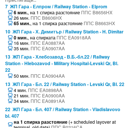
7 ЖП Гара - Елпром / Railway Station - Elprom
6 мин.
, на 1 спирка разстояние
ППС B8656HX
26 мин.
ППС B8606HX
65 мин.
, на 1 спирка разстояние
ППС B8663HX
10 ЖП Гара - Х. Димитър / Railway Station - H. Dimitar
0 мин.
, на спирката
ППС EA0918AA
16 мин.
ППС EA0887AA
35 мин.
ППС EA0907AA
13 ЖП Гара - Хлебозавод - В.Б.-бл.22 / Railway
Station - Hlebozavod - Military Hospital-Levski Qr, Bl.
22
50 мин.
ППС EA0904AA
13 ЖП Гара - Бл. 22 / Railway Station - Levski Qr, Bl. 22
4 мин.
ППС EA0898AA
21 мин.
ППС EA0900AA
34 мин.
ППС EA0891AA
22 ЖП Гара - Бл. 407 / Railway Station - Vladislavovo
bl. 407
на 1 спирка разстояние
(+ scheduled layover at
terminal, old data)
ППС B0216CA