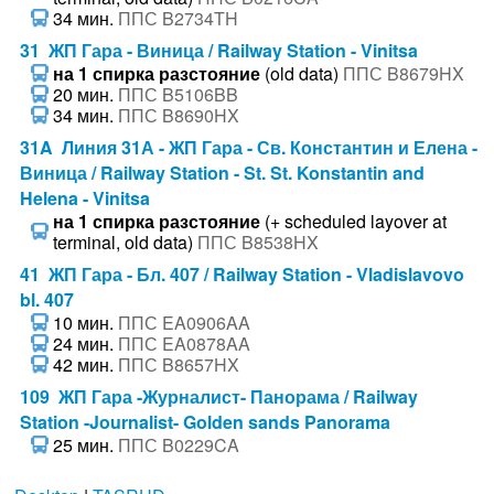
34 мин.
ППС B2734TH
31 ЖП Гара - Виница / Railway Station - Vinitsa
на 1 спирка разстояние
(old data)
ППС B8679HX
20 мин.
ППС B5106BB
34 мин.
ППС B8690HX
31A Линия 31А - ЖП Гара - Св. Константин и Елена -
Виница / Railway Station - St. St. Konstantin and
Helena - Vinitsa
на 1 спирка разстояние
(+ scheduled layover at
terminal, old data)
ППС B8538HX
41 ЖП Гара - Бл. 407 / Railway Station - Vladislavovo
bl. 407
10 мин.
ППС EA0906AA
24 мин.
ППС EA0878AA
42 мин.
ППС B8657HX
109 ЖП Гара -Журналист- Панорама / Railway
Station -Journalist- Golden sands Panorama
25 мин.
ППС B0229CA