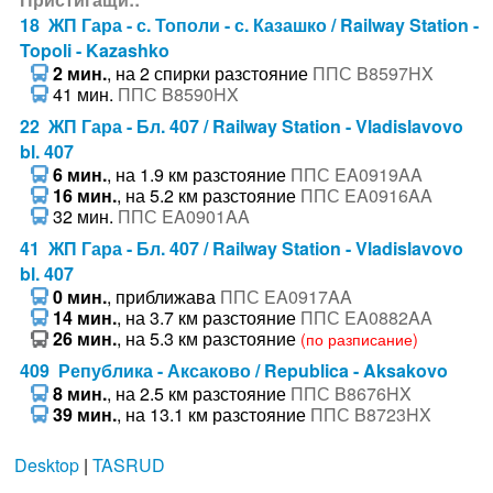
18 ЖП Гара - с. Тополи - с. Казашко / Railway Station -
Topoli - Kazashko
2 мин.
, на 2 спирки разстояние
ППС B8597HX
41 мин.
ППС B8590HX
22 ЖП Гара - Бл. 407 / Railway Station - Vladislavovo
bl. 407
6 мин.
, на 1.9 км разстояние
ППС EA0919AA
16 мин.
, на 5.2 км разстояние
ППС EA0916AA
32 мин.
ППС EA0901AA
41 ЖП Гара - Бл. 407 / Railway Station - Vladislavovo
bl. 407
0 мин.
, приближава
ППС EA0917AA
14 мин.
, на 3.7 км разстояние
ППС EA0882AA
26 мин.
, на 5.3 км разстояние
(по разписание)
409 Република - Аксаково / Republica - Aksakovo
8 мин.
, на 2.5 км разстояние
ППС B8676HX
39 мин.
, на 13.1 км разстояние
ППС B8723HX
Desktop
|
TASRUD