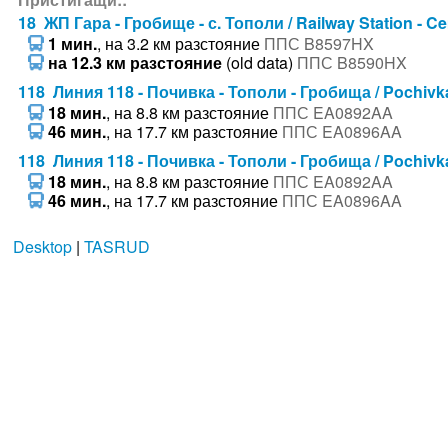
18 ЖП Гара - Гробище - с. Тополи / Railway Station - Ce
1 мин.
, на 3.2 км разстояние
ППС B8597HX
на 12.3 км разстояние
(old data)
ППС B8590HX
118 Линия 118 - Почивка - Тополи - Гробища / Pochivka 
18 мин.
, на 8.8 км разстояние
ППС EA0892AA
46 мин.
, на 17.7 км разстояние
ППС EA0896AA
118 Линия 118 - Почивка - Тополи - Гробища / Pochivka 
18 мин.
, на 8.8 км разстояние
ППС EA0892AA
46 мин.
, на 17.7 км разстояние
ППС EA0896AA
Desktop
|
TASRUD