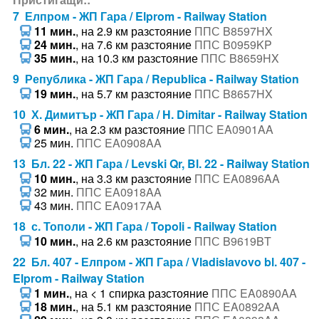
7 Елпром - ЖП Гара / Elprom - Railway Station
11 мин.
, на 2.9 км разстояние
ППС B8597HX
24 мин.
, на 7.6 км разстояние
ППС B0959KP
35 мин.
, на 10.3 км разстояние
ППС B8659HX
9 Република - ЖП Гара / Republica - Railway Station
19 мин.
, на 5.7 км разстояние
ППС B8657HX
10 Х. Димитър - ЖП Гара / H. Dimitar - Railway Station
6 мин.
, на 2.3 км разстояние
ППС EA0901AA
25 мин.
ППС EA0908AA
13 Бл. 22 - ЖП Гара / Levski Qr, Bl. 22 - Railway Station
10 мин.
, на 3.3 км разстояние
ППС EA0896AA
32 мин.
ППС EA0918AA
43 мин.
ППС EA0917AA
18 с. Тополи - ЖП Гара / Topoli - Railway Station
10 мин.
, на 2.6 км разстояние
ППС B9619BT
22 Бл. 407 - Елпром - ЖП Гара / Vladislavovo bl. 407 -
Elprom - Railway Station
1 мин.
, на < 1 спирка разстояние
ППС EA0890AA
18 мин.
, на 5.1 км разстояние
ППС EA0892AA