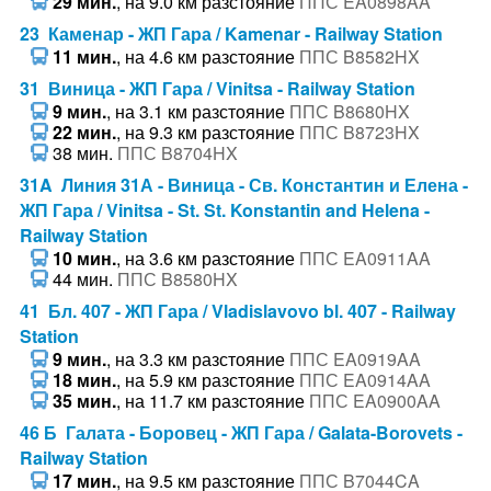
29 мин.
, на 9.0 км разстояние
ППС EA0898AA
23 Каменар - ЖП Гара / Kamenar - Railway Station
11 мин.
, на 4.6 км разстояние
ППС B8582HX
31 Виница - ЖП Гара / Vinitsa - Railway Station
9 мин.
, на 3.1 км разстояние
ППС B8680HX
22 мин.
, на 9.3 км разстояние
ППС B8723HX
38 мин.
ППС B8704HX
31A Линия 31А - Виница - Св. Константин и Елена -
ЖП Гара / Vinitsa - St. St. Konstantin and Helena -
Railway Station
10 мин.
, на 3.6 км разстояние
ППС EA0911AA
44 мин.
ППС B8580HX
41 Бл. 407 - ЖП Гара / Vladislavovo bl. 407 - Railway
Station
9 мин.
, на 3.3 км разстояние
ППС EA0919AA
18 мин.
, на 5.9 км разстояние
ППС EA0914AA
35 мин.
, на 11.7 км разстояние
ППС EA0900AA
46 Б Галата - Боровец - ЖП Гара / Galata-Borovets -
Railway Station
17 мин.
, на 9.5 км разстояние
ППС B7044CA