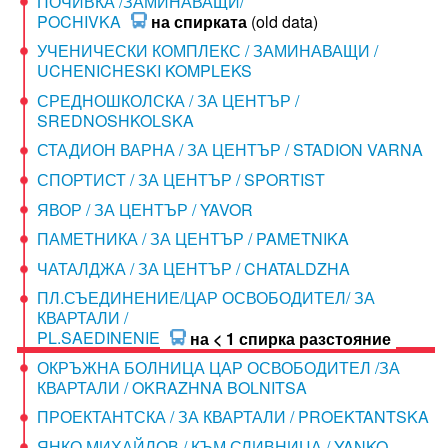
ПОЧИВКА /ЗАМИНАВАЩИ/
POCHIVKA
на спирката
(old data)
УЧЕНИЧЕСКИ КОМПЛЕКС / ЗАМИНАВАЩИ /
UCHENICHESKI KOMPLEKS
СРЕДНОШКОЛСКА / ЗА ЦЕНТЪР /
SREDNOSHKOLSKA
СТАДИОН ВАРНА / ЗА ЦЕНТЪР / STADION VARNA
СПОРТИСТ / ЗА ЦЕНТЪР / SPORTIST
ЯВОР / ЗА ЦЕНТЪР / YAVOR
ПАМЕТНИКА / ЗА ЦЕНТЪР / PAMETNIKA
ЧАТАЛДЖА / ЗА ЦЕНТЪР / CHATALDZHA
ПЛ.СЪЕДИНЕНИЕ/ЦАР ОСВОБОДИТЕЛ/ ЗА
КВАРТАЛИ /
PL.SAEDINENIE
на < 1 спирка разстояние
ОКРЪЖНА БОЛНИЦА ЦАР ОСВОБОДИТЕЛ /ЗА
КВАРТАЛИ / OKRAZHNA BOLNITSA
ПРОЕКТАНТСКА / ЗА КВАРТАЛИ / PROEKTANTSKA
ЯНКО МИХАЙЛОВ / КЪМ СЛИВНИЦА / YANKO