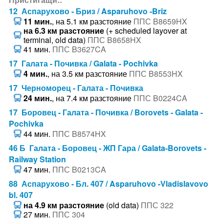
12 Аспарухово - Бриз / Asparuhovo -Briz
11 мин.
, на 5.1 км разстояние
ППС B8659HX
на 6.3 км разстояние
(+ scheduled layover at
terminal, old data)
ППС B8658HX
41 мин.
ППС B3627CA
17 Галата - Почивка / Galata - Pochivka
4 мин.
, на 3.5 км разстояние
ППС B8553HX
17 Черноморец - Галата - Почивка
24 мин.
, на 7.4 км разстояние
ППС B0224CA
17 Боровец - Галата - Почивка / Borovets - Galata -
Pochivka
44 мин.
ППС B8574HX
46 Б Галата - Боровец - ЖП Гара / Galata-Borovets -
Railway Station
47 мин.
ППС B0213CA
88 Аспарухово - Бл. 407 / Asparuhovo -Vladislavovo
bl. 407
на 4.9 км разстояние
(old data)
ППС 322
27 мин.
ППС 304