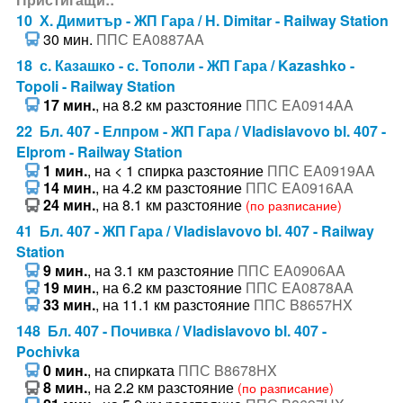
10 Х. Димитър - ЖП Гара / H. Dimitar - Railway Station
30 мин.
ППС EA0887AA
18 с. Казашко - с. Тополи - ЖП Гара / Kazashko -
Topoli - Railway Station
17 мин.
, на 8.2 км разстояние
ППС EA0914AA
22 Бл. 407 - Елпром - ЖП Гара / Vladislavovo bl. 407 -
Elprom - Railway Station
1 мин.
, на < 1 спирка разстояние
ППС EA0919AA
14 мин.
, на 4.2 км разстояние
ППС EA0916AA
24 мин.
, на 8.1 км разстояние
(по разписание)
41 Бл. 407 - ЖП Гара / Vladislavovo bl. 407 - Railway
Station
9 мин.
, на 3.1 км разстояние
ППС EA0906AA
19 мин.
, на 6.2 км разстояние
ППС EA0878AA
33 мин.
, на 11.1 км разстояние
ППС B8657HX
148 Бл. 407 - Почивка / Vladislavovo bl. 407 -
Pochivka
0 мин.
, на спирката
ППС B8678HX
8 мин.
, на 2.2 км разстояние
(по разписание)