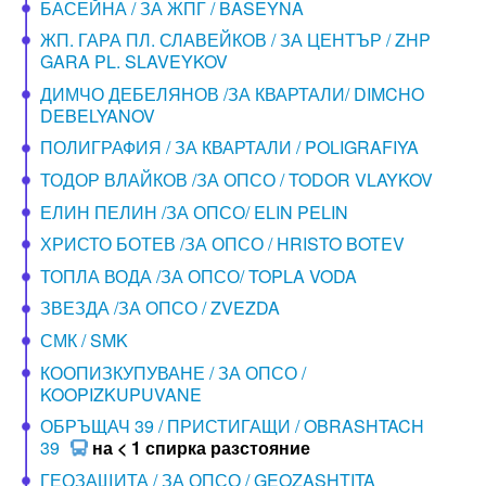
БАСЕЙНА / ЗА ЖПГ / BASEYNA
ЖП. ГАРА ПЛ. СЛАВЕЙКОВ / ЗА ЦЕНТЪР / ZHP
GARA PL. SLAVEYKOV
ДИМЧО ДЕБЕЛЯНОВ /ЗА КВАРТАЛИ/ DIMCHO
DEBELYANOV
ПОЛИГРАФИЯ / ЗА КВАРТАЛИ / POLIGRAFIYA
ТОДОР ВЛАЙКОВ /ЗА ОПСО / TODOR VLAYKOV
ЕЛИН ПЕЛИН /ЗА ОПСО/ ELIN PELIN
ХРИСТО БОТЕВ /ЗА ОПСО / HRISTO BOTEV
ТОПЛА ВОДА /ЗА ОПСО/ TOPLA VODA
ЗВЕЗДА /ЗА ОПСО / ZVEZDA
СМК / SMK
КООПИЗКУПУВАНЕ / ЗА ОПСО /
KOOPIZKUPUVANE
ОБРЪЩАЧ 39 / ПРИСТИГАЩИ / OBRASHTACH
39
на < 1 спирка разстояние
ГЕОЗАЩИТА / ЗА ОПСО / GEOZASHTITA