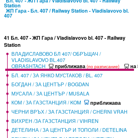
Бл. 407 - ЖП Гара / Vladislavovo bl. 407 - Railway
Station
ЖП Гара - Бл. 407 / Railway Station - Vladislavovo bl.
407
41 Бл. 407 - ЖП Гара / Vladislavovo bl. 407 - Railway
Station
ВЛАДИСЛАВОВО БЛ 407/ ОБРЪЩАЧ /
VLADISLAVOVO BL.407
OBRASHTACH
приближава
на 
(по разписание)
БЛ. 407 / ЗА ЯНКО МУСТАКОВ / BL. 407
БОГДАН / ЗА ЦЕНТЪР / BOGDAN
МУСАЛА / ЗА ЦЕНТЪР / MUSALA
КОМ / ЗА ГАЗСТАНЦИЯ / KOM
приближава
ЧЕРНИ ВРЪХ / ЗА ГАЗСТАНЦИЯ / CHERNI VRAH
ВИХРЕН /ЗА ГАЗСТАНЦИЯ / VIHREN
ДЕТЕЛИНА / ЗА ЦЕНТЪР И ТОПОЛИ / DETELINA