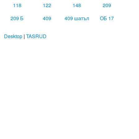
118
122
148
209
209 Б
409
409 шатъл
ОБ 17
Desktop
|
TASRUD