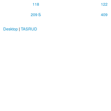
118
122
209 Б
409
Desktop
|
TASRUD