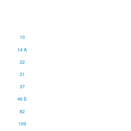
10
14 A
22
31
37
46 Б
82
109