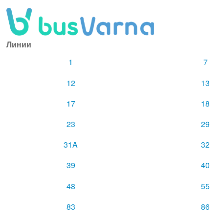
Линии
1
7
12
13
17
18
23
29
31A
32
39
40
48
55
83
86