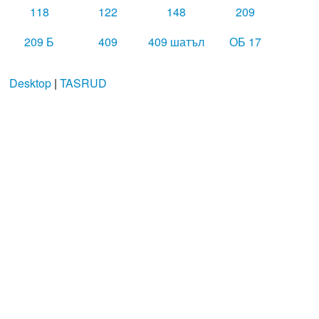
118
122
148
209
209 Б
409
409 шатъл
ОБ 17
Desktop
|
TASRUD