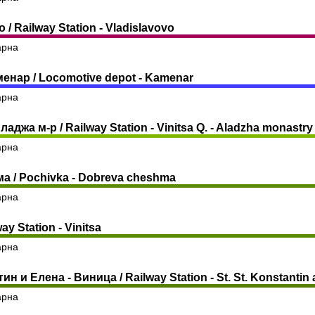
/ Railway Station - Vladislavovo
арна
енар / Locomotive depot - Kamenar
арна
ладжа м-р / Railway Station - Vinitsa Q. - Aladzha monastry
арна
а / Pochivka - Dobreva cheshma
арна
y Station - Vinitsa
арна
н и Елена - Виница / Railway Station - St. St. Konstantin 
арна