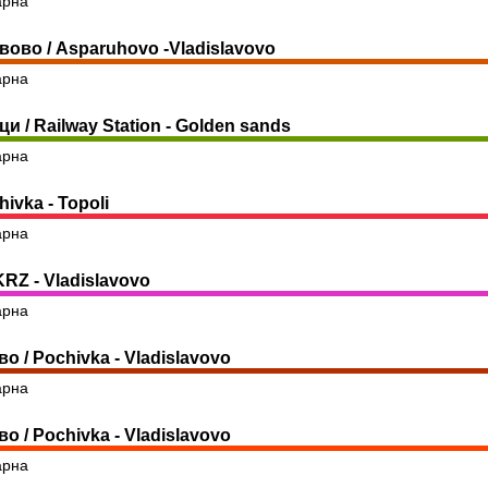
арна
ово / Asparuhovo -Vladislavovo
арна
и / Railway Station - Golden sands
арна
ivka - Topoli
арна
RZ - Vladislavovo
арна
 / Pochivka - Vladislavovo
арна
 / Pochivka - Vladislavovo
арна