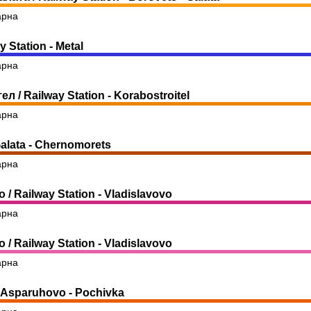
арна
 Station - Metal
арна
 / Railway Station - Korabostroitel
арна
alata - Chernomorets
арна
/ Railway Station - Vladislavovo
арна
/ Railway Station - Vladislavovo
арна
 Asparuhovo - Pochivka