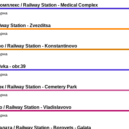
мплекс / Railway Station - Medical Complex
арна
way Station - Zvezditsa
арна
 / Railway Station - Konstantinovo
арна
vka - obr.39
арна
 / Railway Station - Cemetery Park
арна
/ Railway Station - Vladislavovo
арна
лата / Railway Station - Borovets - Galata