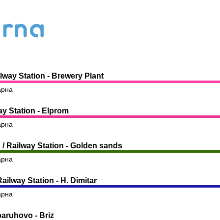
lway Station - Brewery Plant
арна
y Station - Elprom
арна
/ Railway Station - Golden sands
арна
ilway Station - H. Dimitar
арна
aruhovo - Briz